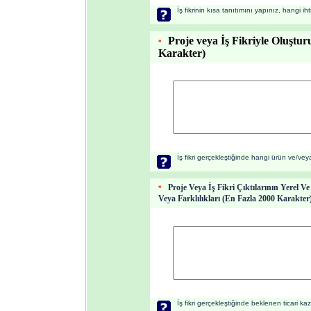
İş fikrinin kısa tanıtımını yapınız, hangi iht
Proje veya İş Fikriyle Oluştu
*
Karakter)
İş fikri gerçekleştiğinde hangi ürün ve/vey
Proje Veya İş Fikri Çıktılarının Yerel V
*
Veya Farklılıkları (
En Fazla 2000 Karakter
İş fikri gerçekleştiğinde beklenen ticari kaz