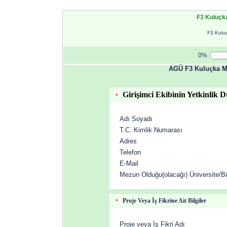
F3 Kuluçk
F3 Kulu
0%
AGÜ F3 Kuluçka M
Girişimci Ekibinin Yetkinlik D
*
Adı Soyadı
T.C. Kimlik Numarası
Adres
Telefon
E-Mail
Mezun Olduğu(olacağı) Üniversite/B
Proje Veya İş Fikrine Ait Bilgiler
*
Proje veya İş Fikri Adı